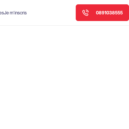
0891038555
es
Je m'inscris