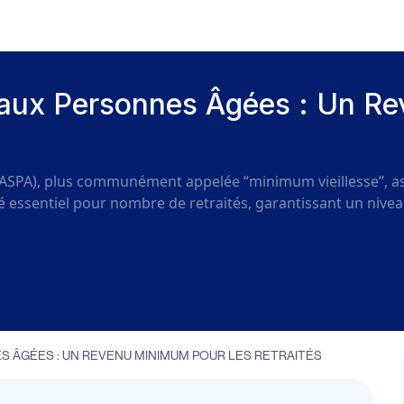
té aux Personnes Âgées : Un R
s (ASPA), plus communément appelée “minimum vieillesse”, 
ité essentiel pour nombre de retraités, garantissant un nive
S ÂGÉES : UN REVENU MINIMUM POUR LES RETRAITÉS