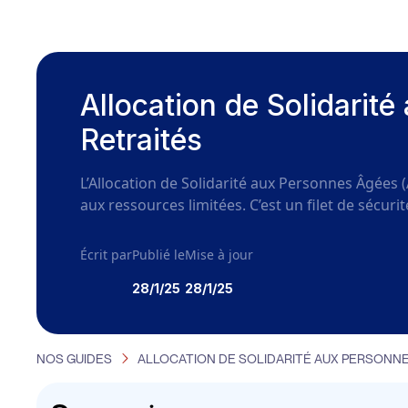
Allocation de Solidari
Retraités
L’Allocation de Solidarité aux Personnes Âgée
aux ressources limitées. C’est un filet de sécur
Écrit par
Publié le
Mise à jour
28/1/25
28/1/25
NOS GUIDES
ALLOCATION DE SOLIDARITÉ AUX PERSONNE