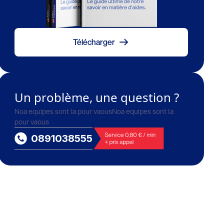
Télécharger
Un problème, une question ?
Noa equipes sont la pour vaousNoa equipes sont la
pour vaous
0891038555