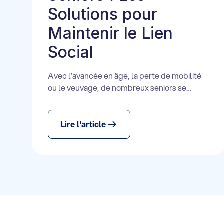
Solutions pour
Maintenir le Lien
Social
Avec l’avancée en âge, la perte de mobilité
ou le veuvage, de nombreux seniors se
retrouvent seuls. Cet isolement peut avoir
des conséquences négatives sur la santé
psychologique et physique. Heureusement, il
Lire l'article
existe des services de téléassistance et des
plateformes solidaires dédiés à conserver un
lien social et assurer la sécurité des aînés.