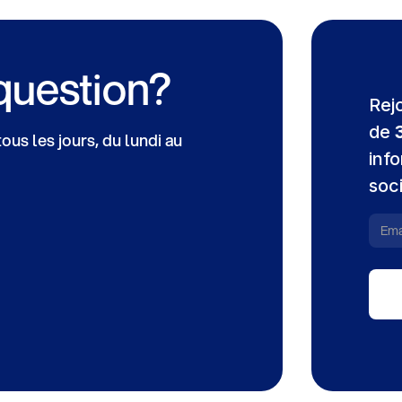
question?
Rej
de
us les jours, du lundi au
info
soc