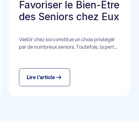
Favoriser le Bien-Être
des Seniors chez Eux
Vieillir chez soi constitue un choix privilégié
par de nombreux seniors. Toutefois, la perte
d’autonomie peut nécessiter une assistance
humaine et matérielle au quotidien.
L’Allocation Personnalisée d’Autonomie
(APA) et divers services à domicile (ménage,
Lire l'article
portage de repas, etc.) sont là pour soutenir
cette volonté de rester à domicile.