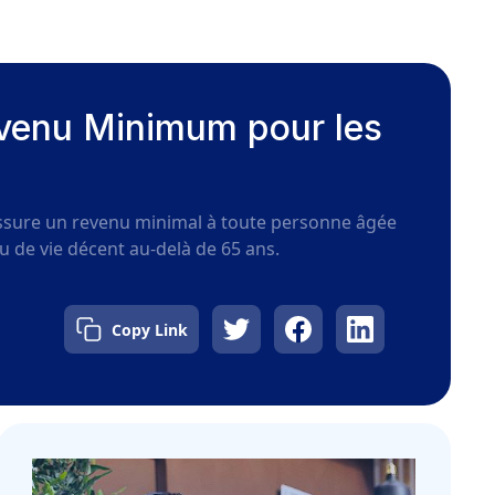
evenu Minimum pour les
assure un revenu minimal à toute personne âgée
au de vie décent au-delà de 65 ans.
Copy Link