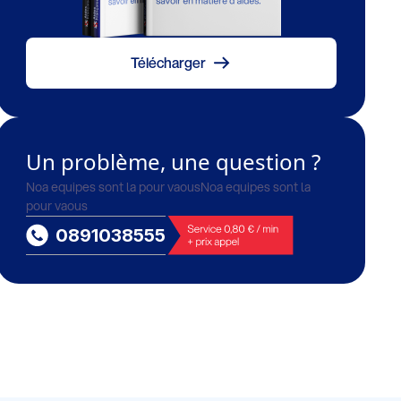
Télécharger
Un problème, une question ?
Noa equipes sont la pour vaousNoa equipes sont la
pour vaous
0891038555