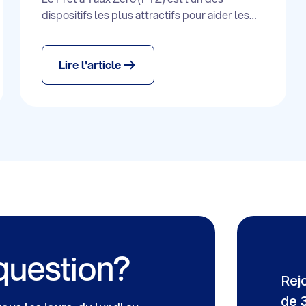
dispositifs les plus attractifs pour aider les
ménages à devenir propriétaires. Il permet de
financer une partie de l’achat ou de la
construction d’un logement sans payer
Lire l'article
d’intérêts. Dans cet article, nous passons en
revue les conditions d’obtention et les
étapes clés pour en bénéficier.
question?
Rej
de