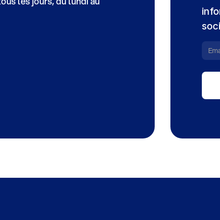
us les jours, du lundi au
info
soc