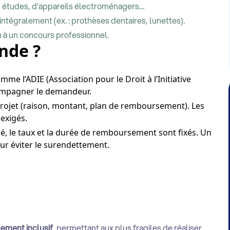
es études, d’appareils électroménagers…
intégralement (ex. : prothèses dentaires, lunettes).
on à un concours professionnel.
nde ?
mme l’ADIE (Association pour le Droit à l’Initiative
ompagner le demandeur.
u projet (raison, montant, plan de remboursement). Les
 exigés.
rdé, le taux et la durée de remboursement sont fixés. Un
our éviter le surendettement.
cement inclusif
, permettant aux plus fragiles de réaliser