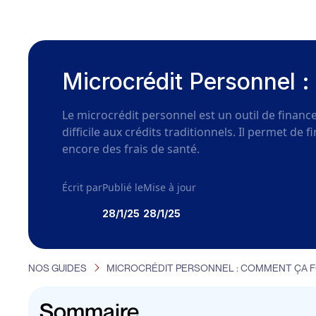
Microcrédit Personnel :
Le microcrédit personnel est un outil de finan
difficile aux crédits traditionnels. Il permet d
encore des frais de santé.
Écrit par
Publié le
Mise à jour
28/1/25
28/1/25
NOS GUIDES
MICROCRÉDIT PERSONNEL : COMMENT ÇA FO
Sommaire