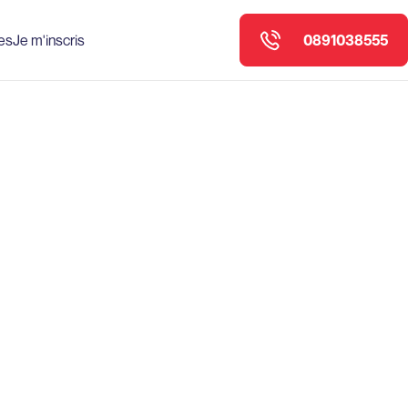
0891038555
es
Je m'inscris